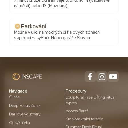
7 minut chůze od tramvaje 3. 5, 6, 9, 14 (Václavské
náměstí) nebo 13 (Muzeum)
Parkování
Možné v ulici na modrých či fialových zónách
s aplikací EasyPark. Nebo garáže Slovan.
Navigace
Procedury
O nás
Sculptural Face Lifting Ritual
expres
Deep Focus Zone
Access Bars®
Dárkové vouchery
Kraniosakrální terapie
Co vás čeká
Summer Fresh Ritual