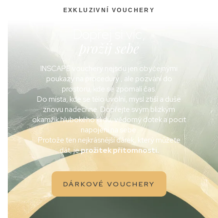
EXKLUZIVNÍ VOUCHERY
Dopřej si víc,
prožij sebe
INSCAPE vouchery nejsou jen obyčejnými
poukazy na procedury , ale pozvání do
prostoru, kde se zpomalí čas.
Do místa, kde se tělo uvolní, mysl ztiší a duše
znovu nadechne. Dopřejte svým blízkým
okamžik hlubokého klidu, vědomý dotek a pocit
napojení na sebe.
Protože ten nejkrásnější dárek, který můžete
dát, je
prožitek přítomnosti.
DÁRKOVÉ VOUCHERY