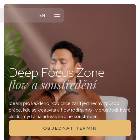
EN
DURY
NTY
NABÍDKA
Deep Focus Zone
flow a soustředění
Ideální pro každého, kdo chce zažít jedinečný způsob
práce, kde se kreativita a flow rodí samo ‑ v prostředí, které
uklidní mysl a naladí vás na plné soustředění.
OBJEDNAT TERMÍN