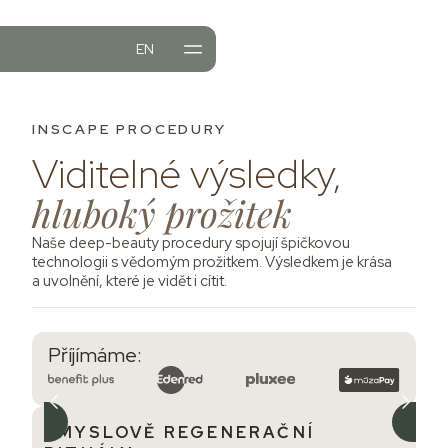
EN
DURY
NTY
INSCAPE PROCEDURY
NABÍDKA
Viditelné výsledky,
hluboký prožitek
Naše deep-beauty procedury spojují špičkovou
technologii s vědomým prožitkem. Výsledkem je krása
a uvolnění, které je vidět i cítit.
Příjímáme:
SMYSLOVĚ REGENERAČNÍ