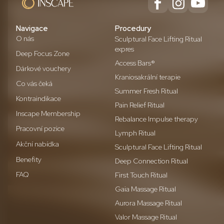
Navigace
Procedury
O nás
Sculptural Face Lifting Ritual
expres
Deep Focus Zone
Access Bars®
Dárkové vouchery
Kraniosakrální terapie
Co vás čeká
Summer Fresh Ritual
Kontraindikace
Pain Relief Ritual
Inscape Membership
Rebalance Impulse therapy
Pracovní pozice
Lymph Ritual
Akční nabídka
Sculptural Face Lifting Ritual
Benefity
Deep Connection Ritual
FAQ
First Touch Ritual
Gaia Massage Ritual
Aurora Massage Ritual
Valor Massage Ritual