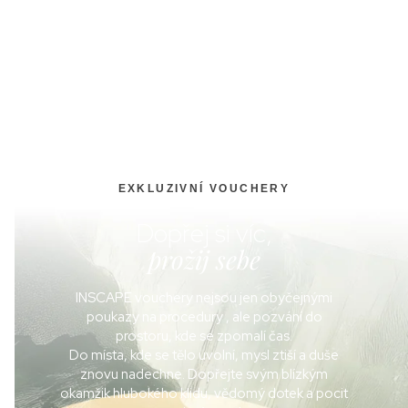
EXKLUZIVNÍ VOUCHERY
Dopřej si víc,
prožij sebe
INSCAPE vouchery nejsou jen obyčejnými
poukazy na procedury , ale pozvání do
prostoru, kde se zpomalí čas.
Do místa, kde se tělo uvolní, mysl ztiší a duše
znovu nadechne. Dopřejte svým blízkým
okamžik hlubokého klidu, vědomý dotek a pocit