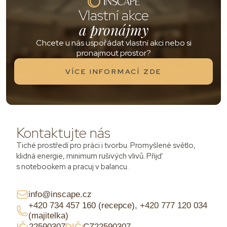
Vlastní akce
a pronájmy
Chcete u nás uspořádat vlastní akci nebo si
pronajmout prostor?
VÍCE INFORMACÍ ZDE
Kontaktujte nás
Tiché prostředí pro práci i tvorbu. Promyšlené světlo,
klidná energie, minimum rušivých vlivů. Přijď
s notebookem a pracuj v balancu.
info@inscape.cz
+420 734 457 160 (recepce), +420 777 120 034
(majitelka)
22590307
CZ22590307