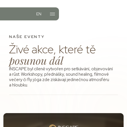
EN
DURY
NTY
NAŠE EVENTY
NABÍDKA
Živé akce, které tě
posunou dál
INSCAPE byl cíleně vytvořen pro setkávání, objevování
a růst. Workshopy, přednášky, sound healing, filmové
večery či fly jóga zde získávají jedinečnou atmosféru
a hloubku.