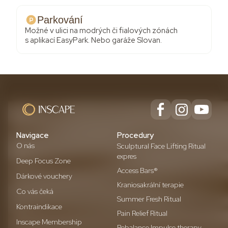
Parkování
Možné v ulici na modrých či fialových zónách
s aplikací EasyPark. Nebo garáže Slovan.
Navigace
Procedury
O nás
Sculptural Face Lifting Ritual
expres
Deep Focus Zone
Access Bars®
Dárkové vouchery
Kraniosakrální terapie
Co vás čeká
Summer Fresh Ritual
Kontraindikace
Pain Relief Ritual
Inscape Membership
Rebalance Impulse therapy