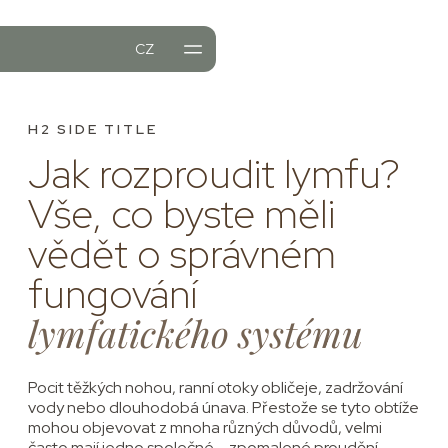
CZ
MENTS
NTS
H2 SIDE TITLE
L OFFER
Jak rozproudit lymfu?
Vše, co byste měli
vědět o správném
fungování
lymfatického systému
Pocit těžkých nohou, ranní otoky obličeje, zadržování
vody nebo dlouhodobá únava. Přestože se tyto obtíže
mohou objevovat z mnoha různých důvodů, velmi
často mají jedno společné – zpomalené proudění