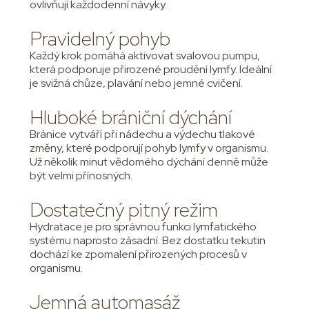
ovlivňují každodenní návyky.
Pravidelný pohyb
Každý krok pomáhá aktivovat svalovou pumpu,
která podporuje přirozené proudění lymfy. Ideální
je svižná chůze, plavání nebo jemné cvičení.
Hluboké brániční dýchání
Bránice vytváří při nádechu a výdechu tlakové
změny, které podporují pohyb lymfy v organismu.
Už několik minut vědomého dýchání denně může
být velmi přínosných.
Dostatečný pitný režim
Hydratace je pro správnou funkci lymfatického
systému naprosto zásadní. Bez dostatku tekutin
dochází ke zpomalení přirozených procesů v
organismu.
Jemná automasáž