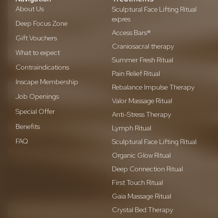
About Us
Sculptural Face Lifting Ritual
expres
Deep Focus Zone
Access Bars®
Gift Vouchers
Craniosacral therapy
What to expect
Summer Fresh Ritual
Contraindications
Pain Relief Ritual
Inscape Membership
Rebalance Impulse Therapy
Job Openings
Valor Massage Ritual
Special Offer
Anti-Stress Therapy
Benefits
Lymph Ritual
FAQ
Sculptural Face Lifting Ritual
Organic Glow Ritual
Deep Connection Ritual
First Touch Ritual
Gaia Massage Ritual
Crystal Bed Therapy