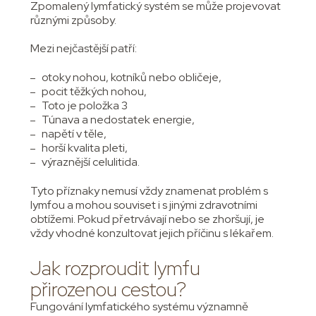
Zpomalený lymfatický systém se může projevovat
různými způsoby.
Mezi nejčastější patří:
otoky nohou, kotníků nebo obličeje,
pocit těžkých nohou,
Toto je položka 3
Túnava a nedostatek energie,
napětí v těle,
horší kvalita pleti,
výraznější celulitida.
Tyto příznaky nemusí vždy znamenat problém s
lymfou a mohou souviset i s jinými zdravotními
obtížemi. Pokud přetrvávají nebo se zhoršují, je
vždy vhodné konzultovat jejich příčinu s lékařem.
Jak rozproudit lymfu
přirozenou cestou?
Fungování lymfatického systému významně