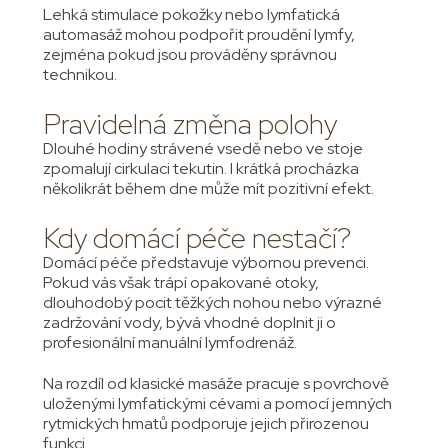
Lehká stimulace pokožky nebo lymfatická
automasáž mohou podpořit proudění lymfy,
zejména pokud jsou prováděny správnou
technikou.
Pravidelná změna polohy
Dlouhé hodiny strávené vsedě nebo ve stoje
zpomalují cirkulaci tekutin. I krátká procházka
několikrát během dne může mít pozitivní efekt.
Kdy domácí péče nestačí?
Domácí péče představuje výbornou prevenci.
Pokud vás však trápí opakované otoky,
dlouhodobý pocit těžkých nohou nebo výrazné
zadržování vody, bývá vhodné doplnit ji o
profesionální manuální lymfodrenáž.
Na rozdíl od klasické masáže pracuje s povrchově
uloženými lymfatickými cévami a pomocí jemných
rytmických hmatů podporuje jejich přirozenou
funkci.