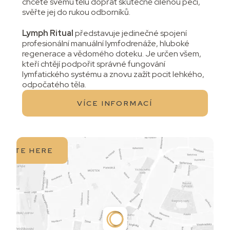
chcete svému tělu dopřát skutečně cílenou péči,
svěřte jej do rukou odborníků.‍
Lymph Ritual
představuje jedinečné spojení
profesionální manuální lymfodrenáže, hluboké
regenerace a vědomého doteku. Je určen všem,
kteří chtějí podpořit správné fungování
lymfatického systému a znovu zažít pocit lehkého,
odpočatého těla.
VÍCE INFORMACÍ
IGATE HERE