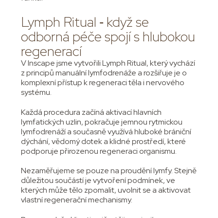
Lymph Ritual ‑ když se
odborná péče spojí s hlubokou
regenerací
V Inscape jsme vytvořili Lymph Ritual, který vychází
z principů manuální lymfodrenáže a rozšiřuje je o
komplexní přístup k regeneraci těla i nervového
systému.
Každá procedura začíná aktivací hlavních
lymfatických uzlin, pokračuje jemnou rytmickou
lymfodrenáží a současně využívá hluboké brániční
dýchání, vědomý dotek a klidné prostředí, které
podporuje přirozenou regeneraci organismu.
Nezaměřujeme se pouze na proudění lymfy. Stejně
důležitou součástí je vytvoření podmínek, ve
kterých může tělo zpomalit, uvolnit se a aktivovat
vlastní regenerační mechanismy.