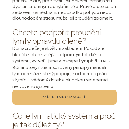
pohybuje díky práci svalů, hlubokému bráničnímu
dýchání a jemným pohybům těla. Právě proto se při
sedavém zaměstnání, nedostatku pohybu nebo
dlouhodobém stresu může její proudění zpomalit.
Chcete podpořit proudění
lymfy opravdu cíleně?
Domácí péče je skvělým základem. Pokud ale
hledáte intenzivnější podporu lymfatického
systému, vytvořili jsme v Inscape
Lymph Ritual
‑
90minutový rituál inspirovaný principy manuální
lymfodrenáže, který propojuje odbornou práci
s lymfou, vědomý dotek a hlubokou regeneraci
nervového systému.
VÍCE INFORMACÍ
Co je lymfatický systém a proč
je tak důležitý?