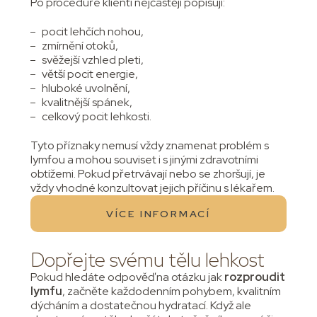
Po proceduře klienti nejčastěji popisují:
pocit lehčích nohou,
zmírnění otoků,
svěžejší vzhled pleti,
větší pocit energie,
hluboké uvolnění,
kvalitnější spánek,
celkový pocit lehkosti.
Tyto příznaky nemusí vždy znamenat problém s
lymfou a mohou souviset i s jinými zdravotními
obtížemi. Pokud přetrvávají nebo se zhoršují, je
vždy vhodné konzultovat jejich příčinu s lékařem.
VÍCE INFORMACÍ
Dopřejte svému tělu lehkost
Pokud hledáte odpověď na otázku jak
rozproudit
lymfu
, začněte každodenním pohybem, kvalitním
dýcháním a dostatečnou hydratací. Když ale